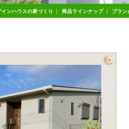
ザインハウスの家づくり
商品ラインナップ
プラン
造・仕様について
の高性能
心の保証制度
まいづくりの流れ
ミコミ価格について
ローンFPでできること
耐震等級3
キソパッキン工法
枠組み壁工法（2×6工法）
構造用面材ノボパン
タイガーボード
高断熱性能
気密施工
屋根・外壁・遮熱シート
ダクトレス熱交換型換気
エコキュート
アイホン