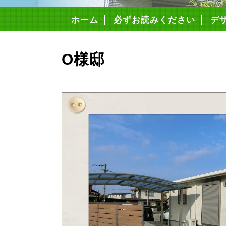
ホーム
必ずお読みください
デ
構
4つ
安
住
コ
住宅
O様邸