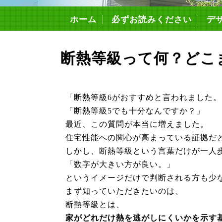
ホーム
必ずお読みください
デ
構
4つ
安
住
コ
住宅
断熱等級って何？どこ
「断熱等級6がおすすめと言われました。
「断熱等級5でも十分なんですか？」
最近、この質問が本当に増えました。
住宅性能への関心が高まっている証拠だ
しかし、断熱等級という言葉だけが一人
「数字が大きい方が良い。」
というイメージだけで判断される方も少
まず知っていただきたいのは、
断熱等級とは、
家がどれだけ熱を逃がしにくいかを示す