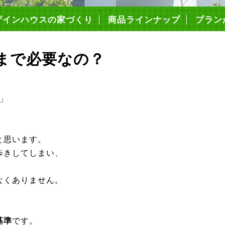
ザインハウスの家づくり
商品ラインナップ
プラン
造・仕様について
の高性能
心の保証制度
まいづくりの流れ
ミコミ価格について
ローンFPでできること
耐震等級3
キソパッキン工法
枠組み壁工法（2×6工法）
構造用面材ノボパン
タイガーボード
高断熱性能
気密施工
屋根・外壁・遮熱シート
ダクトレス熱交換型換気
エコキュート
アイホン
まで必要なの？
」
と思います。
歩きしてしまい、
なくありません。
基準
です。