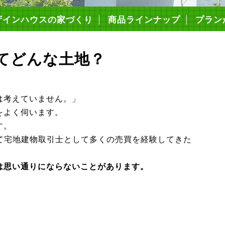
ザインハウスの家づくり
商品ラインナップ
プラン
造・仕様について
の高性能
心の保証制度
まいづくりの流れ
ミコミ価格について
ローンFPでできること
耐震等級3
キソパッキン工法
枠組み壁工法（2×6工法）
構造用面材ノボパン
タイガーボード
高断熱性能
気密施工
屋根・外壁・遮熱シート
ダクトレス熱交換型換気
エコキュート
アイホン
てどんな土地？
は考えていません。」
をよく伺います。
す。
て宅地建物取引士として多くの売買を経験してきた
は思い通りにならないことがあります。