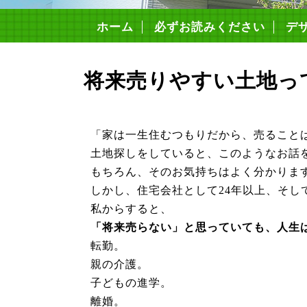
ホーム
必ずお読みください
デ
構
4つ
安
住
コ
住宅
将来売りやすい土地っ
「家は一生住むつもりだから、売ること
土地探しをしていると、このようなお話
もちろん、そのお気持ちはよく分かりま
しかし、住宅会社として24年以上、そし
私からすると、
「将来売らない」と思っていても、人生
転勤。
親の介護。
子どもの進学。
離婚。