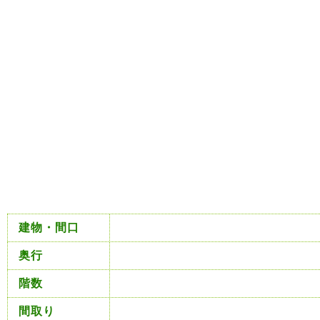
建物・間口
奥行
階数
間取り