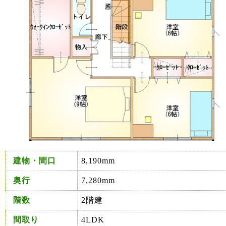
建物・間口
8,190mm
奥行
7,280mm
階数
2階建
間取り
4LDK