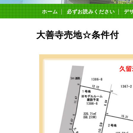
ホーム
必ずお読みください
デ
構
4つ
安
住
コ
住宅
大善寺売地☆条件付