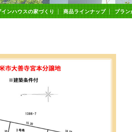
ザインハウスの家づくり
商品ラインナップ
プラン
造・仕様について
の高性能
心の保証制度
まいづくりの流れ
ミコミ価格について
ローンFPでできること
耐震等級3
キソパッキン工法
枠組み壁工法（2×6工法）
構造用面材ノボパン
タイガーボード
高断熱性能
気密施工
屋根・外壁・遮熱シート
ダクトレス熱交換型換気
エコキュート
アイホン