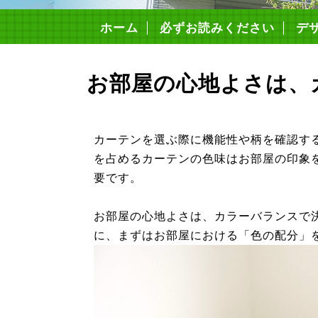
ホーム
必ずお読みください
デ
構
4つ
安
住
コ
住宅
お部屋の心地よさは、
カーテンを選ぶ際に機能性や柄を確認す
を占めるカーテンの色味はお部屋の印象
要です。
お部屋の心地よさは、カラーバランスで
に、まずはお部屋における「色の配分」