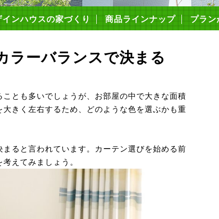
ザインハウスの家づくり
商品ラインナップ
プラン
造・仕様について
の高性能
心の保証制度
まいづくりの流れ
ミコミ価格について
ローンFPでできること
耐震等級3
キソパッキン工法
枠組み壁工法（2×6工法）
構造用面材ノボパン
タイガーボード
高断熱性能
気密施工
屋根・外壁・遮熱シート
ダクトレス熱交換型換気
エコキュート
アイホン
カラーバランスで決まる
ることも多いでしょうが、お部屋の中で大きな面積
を大きく左右するため、どのような色を選ぶかも重
決まると言われています。カーテン選びを始める前
を考えてみましょう。